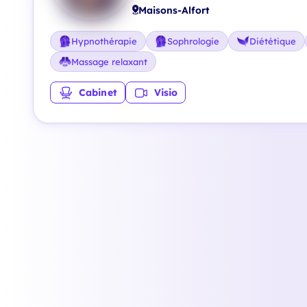
Maisons-Alfort
Hypnothérapie
Sophrologie
Diététique
Massage relaxant
Cabinet
Visio