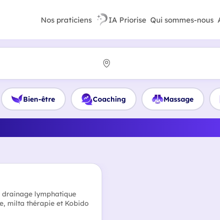
Nos praticiens
IA Priorise
Qui sommes-nous
Bien-être
Coaching
Massage
 le meilleur Diététicien en 
, drainage lymphatique
e, milta thérapie et Kobido