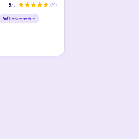
5
(80)
/5
Naturopathie