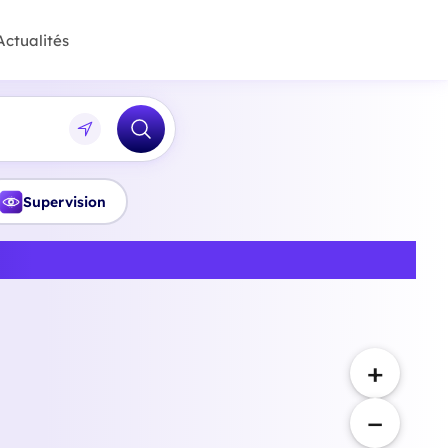
Actualités
Supervision
Yvelines
+
−