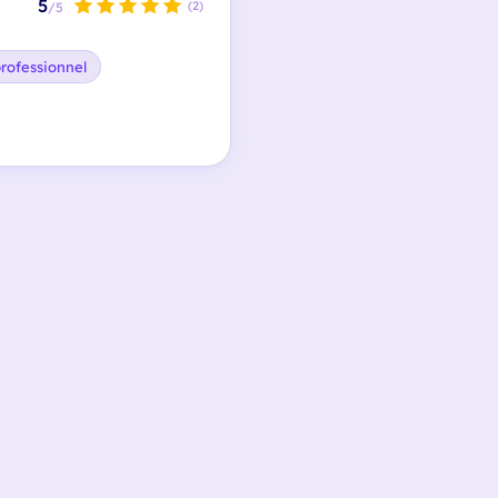
5
(2)
/5
rofessionnel