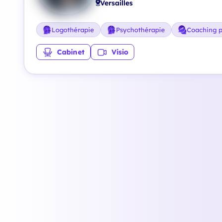
Versailles
Logothérapie
Psychothérapie
Coaching p
Cabinet
Visio