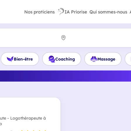
Nos praticiens
IA Priorise
Qui sommes-nous
Bien-être
Coaching
Massage
illeur Logothérapeute en 
ute - Logothérapeute à
io