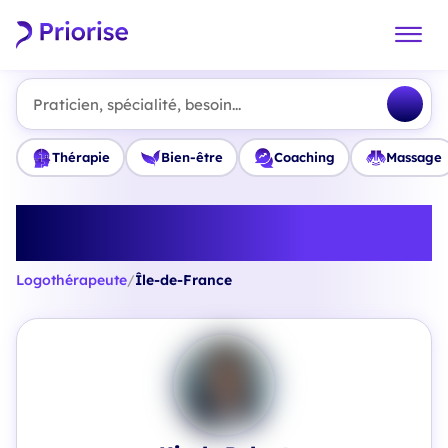
Praticien, spécialité, besoin...
Thérapie
Bien-être
Coaching
Massage
Trouvez le meilleur
Logothérapeute en Île-de-France
Logothérapeute
/
Île-de-France