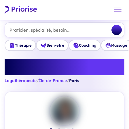
Praticien, spécialité, besoin...
Thérapie
Bien-être
Coaching
Massage
Trouvez le meilleur
Logothérapeute en Paris
Logothérapeute
/
Île-de-France
/
Paris