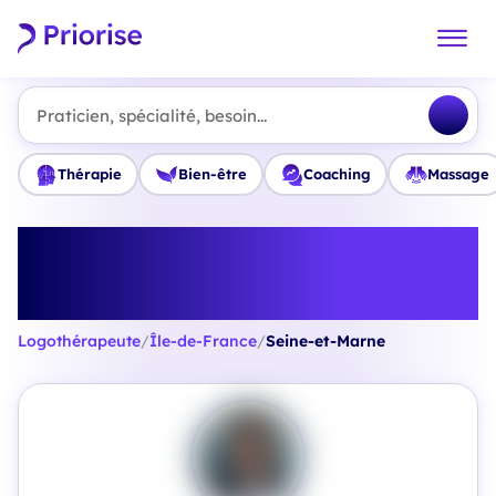
Praticien, spécialité, besoin...
Thérapie
Bien-être
Coaching
Massage
Trouvez le meilleur
Logothérapeute en Seine-et-
Marne
Logothérapeute
/
Île-de-France
/
Seine-et-Marne