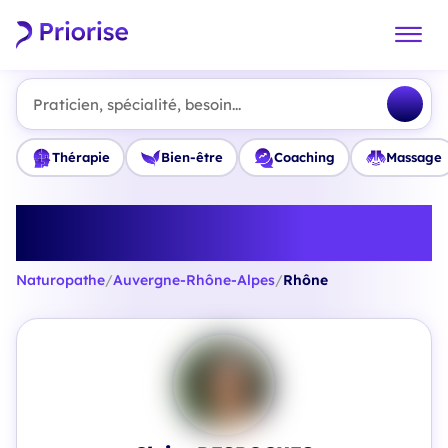
Praticien, spécialité, besoin...
Thérapie
Bien-être
Coaching
Massage
Trouvez le meilleur Naturopathe
en Rhône
Naturopathe
/
Auvergne-Rhône-Alpes
/
Rhône