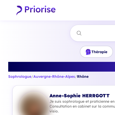
Thérapie
Trouvez
Sophrologue
/
Auvergne-Rhône-Alpes
/
Rhône
Anne-Sophie HERRGOTT
Je suis sophrologue et praticienne e
Consultation en cabinet sur la commu
visio.