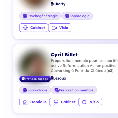
Charly
Psychogénéalogie
Sophrologie
Cabinet
Visio
Cyril Billet
Préparation mentale pour les sportif
active Reformulation Action positiv
Coworking à Pont-du-Château (63)
Lezoux
Praticien engagé
Sophrologie
Préparation mentale
Domicile
Cabinet
Visio