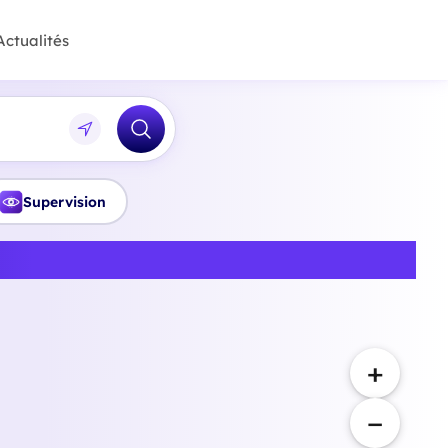
Actualités
Supervision
en Rhône
+
−