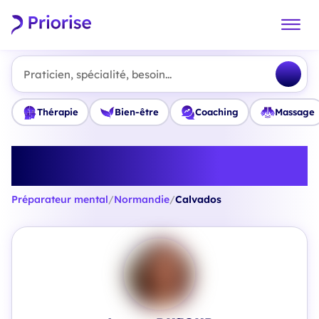
Praticien, spécialité, besoin...
Thérapie
Bien-être
Coaching
Massage
Trouvez le meilleur Préparateur
mental en Calvados
Préparateur mental
/
Normandie
/
Calvados