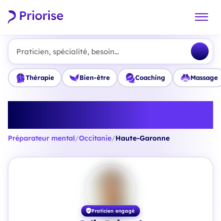
Praticien, spécialité, besoin...
Thérapie
Bien-être
Coaching
Massage
Trouvez le meilleur Préparateur
mental en Haute-Garonne
Préparateur mental
/
Occitanie
/
Haute-Garonne
Praticien engagé