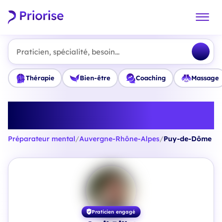
Praticien, spécialité, besoin...
Thérapie
Bien-être
Coaching
Massage
Trouvez le meilleur Préparateur
mental en Puy-de-Dôme
Préparateur mental
/
Auvergne-Rhône-Alpes
/
Puy-de-Dôme
Praticien engagé