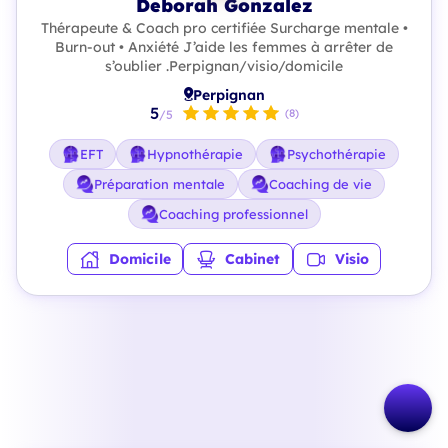
Deborah Gonzalez
Thérapeute & Coach pro certifiée Surcharge mentale •
Burn-out • Anxiété J’aide les femmes à arrêter de
s’oublier .Perpignan/visio/domicile
Perpignan
5
(8)
/5
EFT
Hypnothérapie
Psychothérapie
Préparation mentale
Coaching de vie
Coaching professionnel
Domicile
Cabinet
Visio