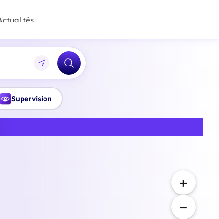
Actualités
Supervision
 Tarn-et-Garonne
+
−