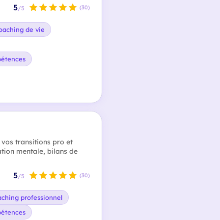
5
(30)
/5
oaching de vie
pétences
vos transitions pro et
ation mentale, bilans de
5
(30)
/5
ching professionnel
pétences