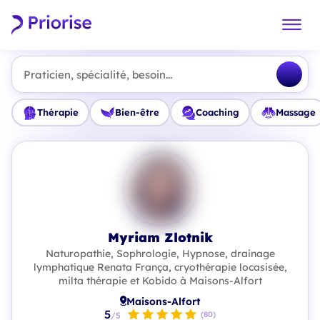
Praticien, spécialité, besoin...
Thérapie
Bien-être
Coaching
Massage
Myriam Zlotnik
Naturopathie, Sophrologie, Hypnose, drainage
lymphatique Renata França, cryothérapie locasisée,
milta thérapie et Kobido à Maisons-Alfort
Maisons-Alfort
5
(80)
/5