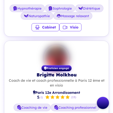
Hypnothérapie
Sophrologie
Diététique
Naturopathie
Massage relaxant
Cabinet
Visio
Praticien engagé
Brigitte Molkhou
Coach de vie et coach professionnelle à Paris 12 ème et
en visio
Paris 12e Arrondissement
5
(15)
/5
Coaching de vie
Coaching professionnel