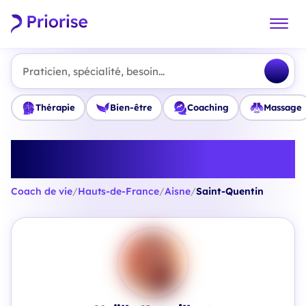
Praticien, spécialité, besoin...
Thérapie
Bien-être
Coaching
Massage
Trouvez le meilleur Coach de vie
à Saint-Quentin
Coach de vie
/
Hauts-de-France
/
Aisne
/
Saint-Quentin