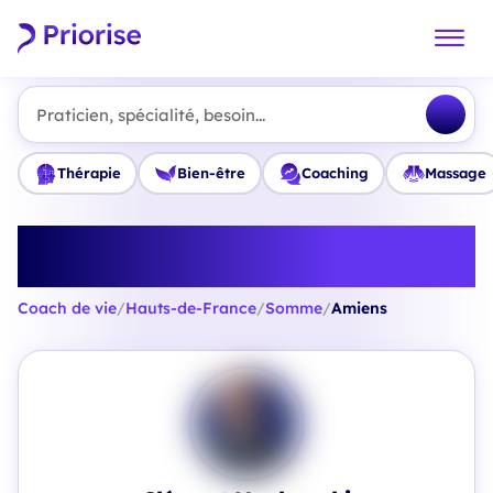
Praticien, spécialité, besoin...
Thérapie
Bien-être
Coaching
Massage
Trouvez le meilleur Coach de vie
à Amiens
Coach de vie
/
Hauts-de-France
/
Somme
/
Amiens