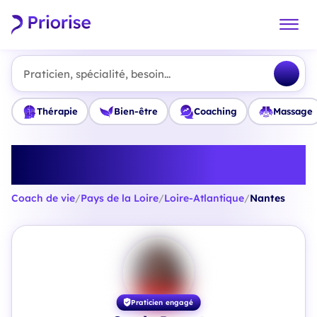
Praticien, spécialité, besoin...
Thérapie
Bien-être
Coaching
Massage
Trouvez le meilleur Coach de vie
à Nantes
Coach de vie
/
Pays de la Loire
/
Loire-Atlantique
/
Nantes
Praticien engagé