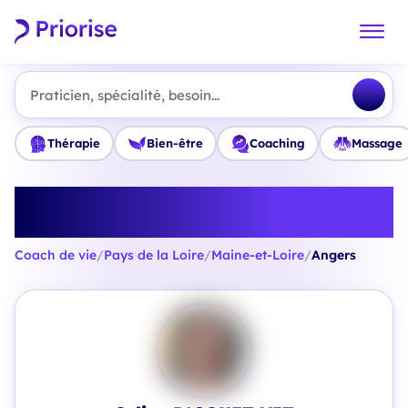
Praticien, spécialité, besoin...
Thérapie
Bien-être
Coaching
Massage
Trouvez le meilleur Coach de vie
à Angers
Coach de vie
/
Pays de la Loire
/
Maine-et-Loire
/
Angers