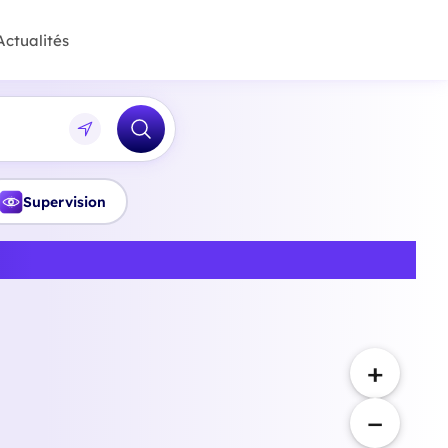
Actualités
Supervision
 à Bordeaux
+
−