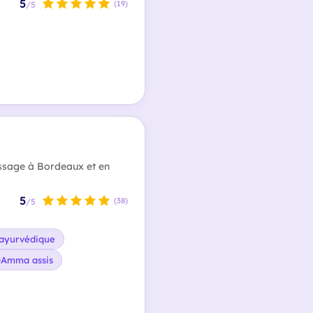
5
(19)
/5
ssage à Bordeaux et en
5
(38)
/5
ayurvédique
Amma assis