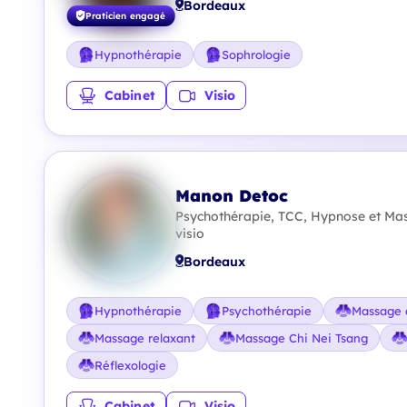
Bordeaux
Praticien engagé
Hypnothérapie
Sophrologie
Cabinet
Visio
Manon Detoc
Psychothérapie, TCC, Hypnose et Ma
visio
Bordeaux
Hypnothérapie
Psychothérapie
Massage 
Massage relaxant
Massage Chi Nei Tsang
Réflexologie
Cabinet
Visio