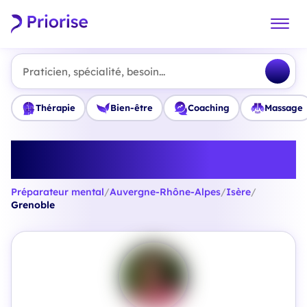
Praticien, spécialité, besoin...
Thérapie
Bien-être
Coaching
Massage
Trouvez le meilleur Préparateur
mental à Grenoble
Préparateur mental
/
Auvergne-Rhône-Alpes
/
Isère
/
Grenoble