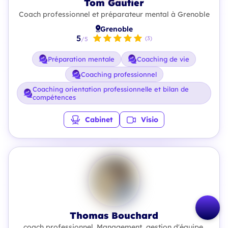
Tom Gautier
Coach professionnel et préparateur mental à Grenoble
Grenoble
5
(3)
/5
Préparation mentale
Coaching de vie
Coaching professionnel
Coaching orientation professionnelle et bilan de
compétences
Cabinet
Visio
Thomas Bouchard
coach professionnel. Management, gestion d'équipe,