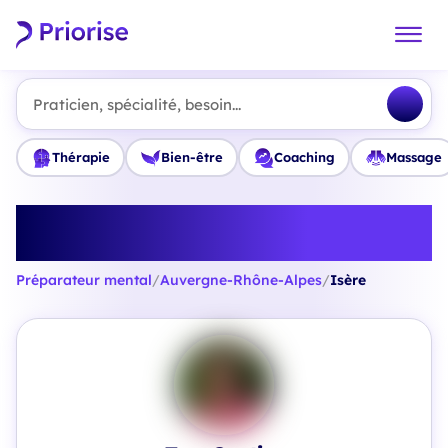
Praticien, spécialité, besoin...
Thérapie
Bien-être
Coaching
Massage
Trouvez le meilleur Préparateur
mental en Isère
Préparateur mental
/
Auvergne-Rhône-Alpes
/
Isère