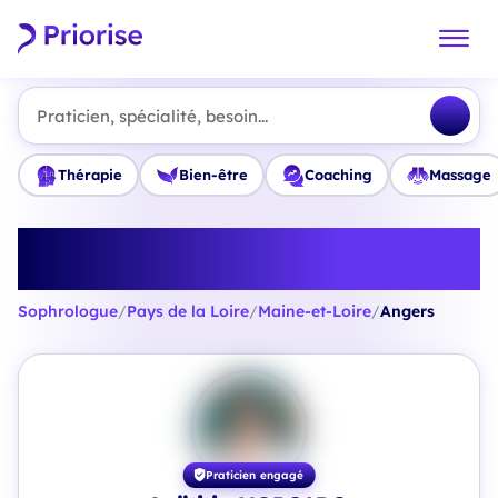
Praticien, spécialité, besoin...
Thérapie
Bien-être
Coaching
Massage
Trouvez le meilleur Sophrologue
à Angers
Sophrologue
/
Pays de la Loire
/
Maine-et-Loire
/
Angers
Praticien engagé