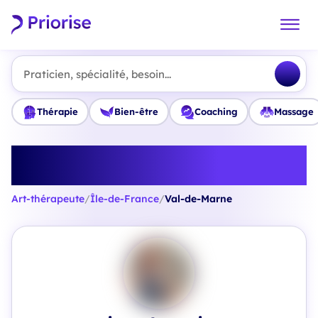
Praticien, spécialité, besoin...
Thérapie
Bien-être
Coaching
Massage
Trouvez le meilleur Art-
thérapeute en Val-de-Marne
Art-thérapeute
/
Île-de-France
/
Val-de-Marne