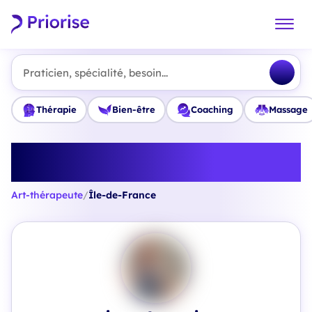
Praticien, spécialité, besoin...
Thérapie
Bien-être
Coaching
Massage
Trouvez le meilleur Art-
thérapeute en Île-de-France
Art-thérapeute
/
Île-de-France