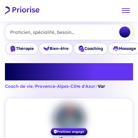
Praticien, spécialité, besoin...
Thérapie
Bien-être
Coaching
Massage
Trouvez le meilleur Coach de vie
en Var
Coach de vie
/
Provence-Alpes-Côte d'Azur
/
Var
Praticien engagé