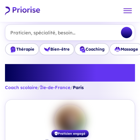
Praticien, spécialité, besoin...
Thérapie
Bien-être
Coaching
Massage
Trouvez le meilleur Coach
scolaire en Paris
Coach scolaire
/
Île-de-France
/
Paris
Praticien engagé