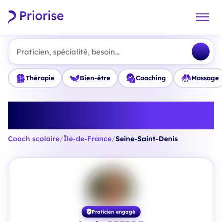
Praticien, spécialité, besoin...
Thérapie
Bien-être
Coaching
Massage
Trouvez le meilleur Coach
scolaire en Seine-Saint-Denis
Coach scolaire
/
Île-de-France
/
Seine-Saint-Denis
Praticien engagé