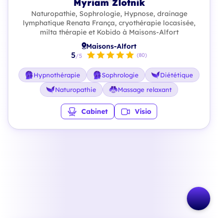
Myriam Zlotnik
Naturopathie, Sophrologie, Hypnose, drainage
lymphatique Renata França, cryothérapie locasisée,
milta thérapie et Kobido à Maisons-Alfort
Maisons-Alfort
5
(80)
/5
Hypnothérapie
Sophrologie
Diététique
Naturopathie
Massage relaxant
Cabinet
Visio