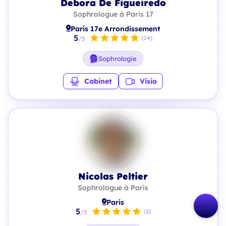
Debora De Figueiredo
Sophrologue à Paris 17
Paris 17e Arrondissement
5
(14)
/5
Sophrologie
Cabinet
Visio
Nicolas Peltier
Sophrologue à Paris
Paris
5
(2)
/5