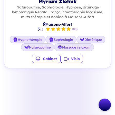
Myriam Zlotnik
Naturopathie, Sophrologie, Hypnose, drainage
lymphatique Renata França, cryothérapie locasisée,
milta thérapie et Kobido à Maisons-Alfort
Maisons-Alfort
5
(80)
/5
Hypnothérapie
Sophrologie
Diététique
Naturopathie
Massage relaxant
Cabinet
Visio