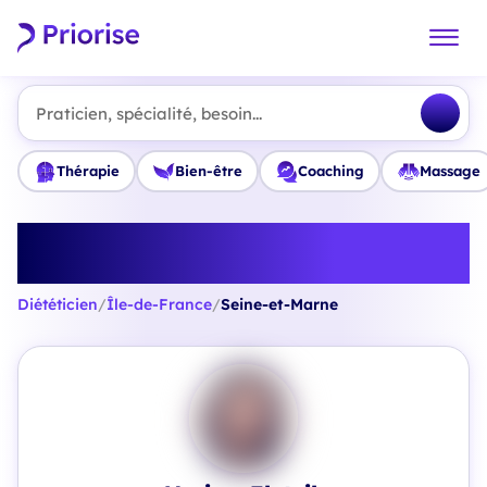
Praticien, spécialité, besoin...
Thérapie
Bien-être
Coaching
Massage
Trouvez le meilleur Diététicien en
Seine-et-Marne
Diététicien
/
Île-de-France
/
Seine-et-Marne