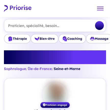
Praticien, spécialité, besoin...
Thérapie
Bien-être
Coaching
Massage
Trouvez le meilleur Sophrologue
en Seine-et-Marne
Sophrologue
/
Île-de-France
/
Seine-et-Marne
Praticien engagé