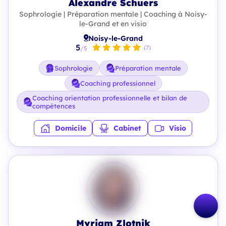
Alexandre Schuers
Sophrologie | Préparation mentale | Coaching à Noisy-
le-Grand et en visio
Noisy-le-Grand
5
(7)
/5
Sophrologie
Préparation mentale
Coaching professionnel
Coaching orientation professionnelle et bilan de
compétences
Domicile
Cabinet
Visio
Myriam Zlotnik