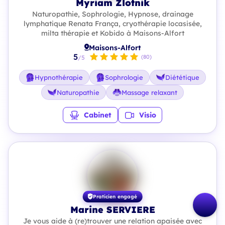
Myriam Zlotnik
Naturopathie, Sophrologie, Hypnose, drainage
lymphatique Renata França, cryothérapie locasisée,
milta thérapie et Kobido à Maisons-Alfort
Maisons-Alfort
5
(80)
/5
Hypnothérapie
Sophrologie
Diététique
Naturopathie
Massage relaxant
Cabinet
Visio
Praticien engagé
Marine SERVIERE
Je vous aide à (re)trouver une relation apaisée avec