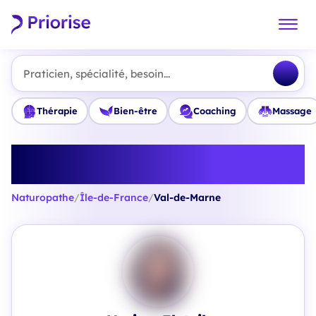
Praticien, spécialité, besoin...
Thérapie
Bien-être
Coaching
Massage
Trouvez le meilleur Naturopathe
en Val-de-Marne
Naturopathe
/
Île-de-France
/
Val-de-Marne