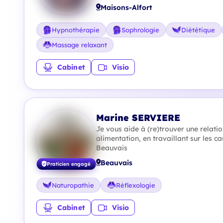
Maisons-Alfort
Hypnothérapie
Sophrologie
Diététique
Massage relaxant
Cabinet
Visio
Marine SERVIERE
Je vous aide à (re)trouver une relati
alimentation, en travaillant sur les ca
Beauvais
Beauvais
Praticien engagé
Naturopathie
Réflexologie
Cabinet
Visio