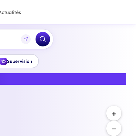
Actualités
Supervision
e-de-France
+
−