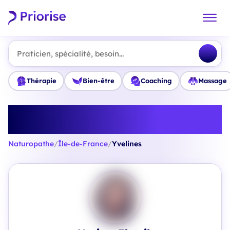
Praticien, spécialité, besoin...
Thérapie
Bien-être
Coaching
Massage
Trouvez le meilleur Naturopathe
en Yvelines
Naturopathe
/
Île-de-France
/
Yvelines