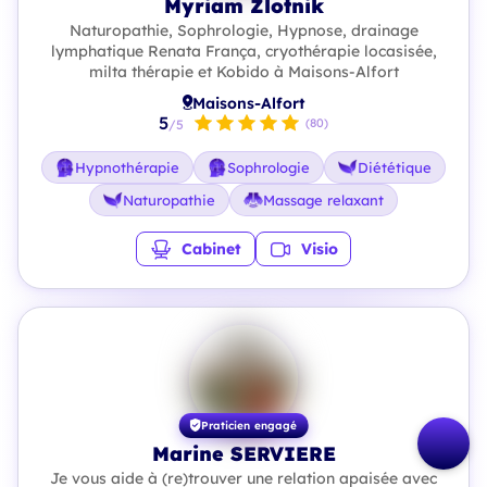
Myriam Zlotnik
Naturopathie, Sophrologie, Hypnose, drainage
lymphatique Renata França, cryothérapie locasisée,
milta thérapie et Kobido à Maisons-Alfort
Maisons-Alfort
5
(80)
/5
Hypnothérapie
Sophrologie
Diététique
Naturopathie
Massage relaxant
Cabinet
Visio
Praticien engagé
Marine SERVIERE
Je vous aide à (re)trouver une relation apaisée avec