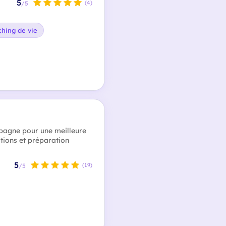
5
(4)
/5
hing de vie
mpagne pour une meilleure
otions et préparation
5
(19)
/5