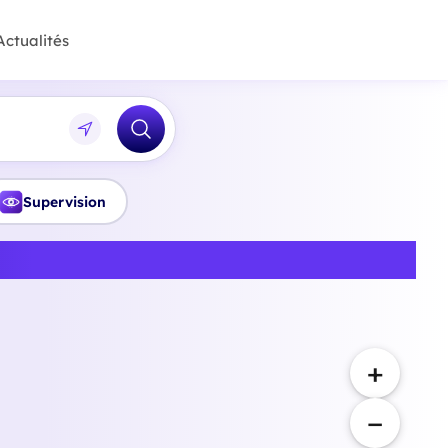
Actualités
Supervision
en Haute-Vienne
+
−