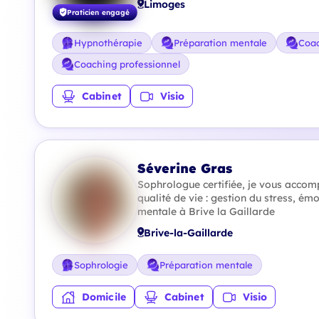
Limoges
Praticien engagé
Hypnothérapie
Préparation mentale
Coac
Coaching professionnel
Cabinet
Visio
Séverine Gras
Sophrologue certifiée, je vous acco
qualité de vie : gestion du stress, ém
mentale à Brive la Gaillarde
Brive-la-Gaillarde
Sophrologie
Préparation mentale
Domicile
Cabinet
Visio