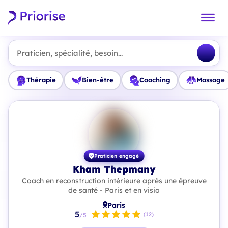
Praticien, spécialité, besoin...
Thérapie
Bien-être
Coaching
Massage
Praticien engagé
Kham Thepmany
Coach en reconstruction intérieure après une épreuve
de santé - Paris et en visio
Paris
5
(12)
/5