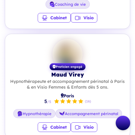
Coaching de vie
Cabinet
Visio
Praticien engagé
Maud Virey
Hypnothérapeute et accompagnement périnatal à Paris
& en Visio Femmes & Enfants dès 5 ans.
Paris
5
(16)
/5
Hypnothérapie
Accompagnement périnatal
Cabinet
Visio