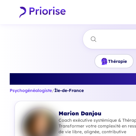
Thérapie
Trouvez le mei
Psychogénéalogiste
/
Île-de-France
Marion Danjou
Coach exécutive systémique & Thérapi
Transformer votre complexité en ress
de vie libre, alignée, contributive