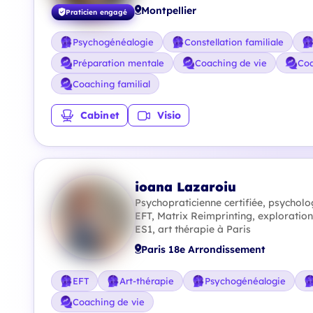
Montpellier
Praticien engagé
Psychogénéalogie
Constellation familiale
Préparation mentale
Coaching de vie
Coa
Coaching familial
Cabinet
Visio
ioana Lazaroiu
Psychopraticienne certifiée, psycholo
EFT, Matrix Reimprinting, exploratio
ES1, art thérapie à Paris
Paris 18e Arrondissement
EFT
Art-thérapie
Psychogénéalogie
Coaching de vie