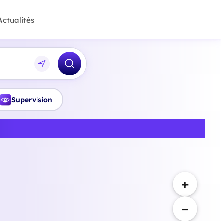
Actualités
Supervision
n Île-de-France
+
−