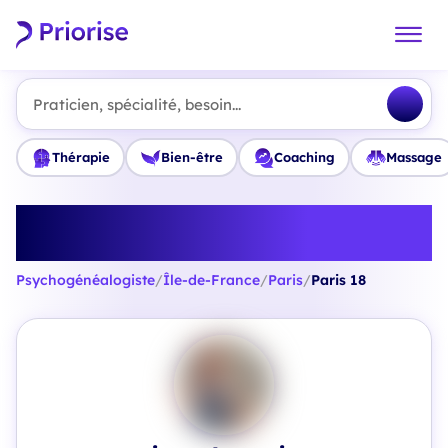
Praticien, spécialité, besoin...
Thérapie
Bien-être
Coaching
Massage
Trouvez le meilleur
Psychogénéalogiste à Paris 18
Psychogénéalogiste
/
Île-de-France
/
Paris
/
Paris 18