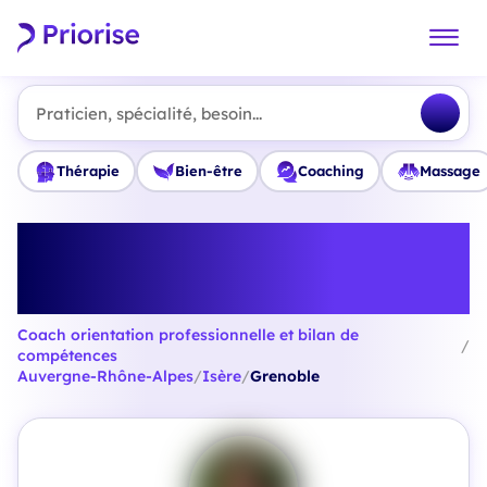
Praticien, spécialité, besoin...
Thérapie
Bien-être
Coaching
Massage
Trouvez le meilleur Coach
orientation professionnelle et
bilan de compétences à Grenoble
Coach orientation professionnelle et bilan de
/
compétences
Auvergne-Rhône-Alpes
/
Isère
/
Grenoble