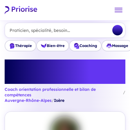
Praticien, spécialité, besoin...
Thérapie
Bien-être
Coaching
Massage
Trouvez le meilleur Coach
orientation professionnelle et
bilan de compétences en Isère
Coach orientation professionnelle et bilan de
/
compétences
Auvergne-Rhône-Alpes
/
Isère