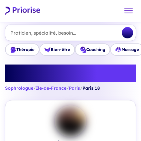
Praticien, spécialité, besoin...
Thérapie
Bien-être
Coaching
Massage
Trouvez le meilleur Sophrologue
à Paris 18
Sophrologue
/
Île-de-France
/
Paris
/
Paris 18