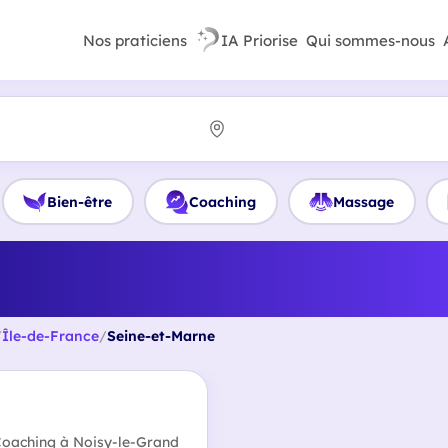
Nos praticiens
IA Priorise
Qui sommes-nous
Bien-être
Coaching
Massage
r Coach orientation professi
mpétences en Seine-et-Ma
/
Île-de-France
/
Seine-et-Marne
 Coaching à Noisy-le-Grand