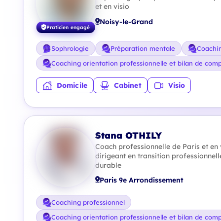
et en visio
Noisy-le-Grand
Praticien engagé
Sophrologie
Préparation mentale
Coachin
Coaching orientation professionnelle et bilan de com
Domicile
Cabinet
Visio
Stana OTHILY
Coach professionnelle de Paris et en 
dirigeant en transition professionnell
durable
Paris 9e Arrondissement
Coaching professionnel
Coaching orientation professionnelle et bilan de com