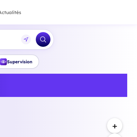
Actualités
Supervision
onnelle et bilan de
rne
+