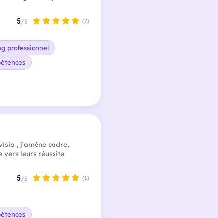
5
(7)
/5
g professionnel
pétences
visio , j'amène cadre,
e vers leurs réussite
5
(1)
/5
pétences