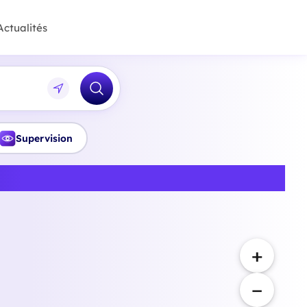
Actualités
Supervision
ine-Saint-Denis
+
−