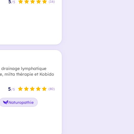
5
(16)
/5
, drainage lymphatique
e, milta thérapie et Kobido
5
(80)
/5
Naturopathie