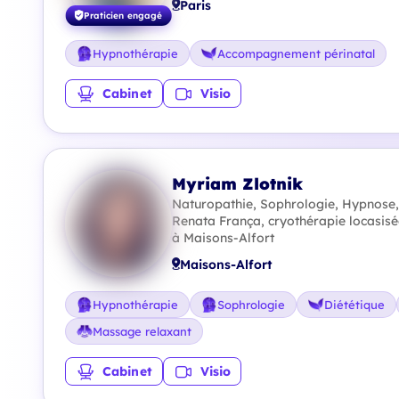
Paris
Praticien engagé
Hypnothérapie
Accompagnement périnatal
Cabinet
Visio
Myriam Zlotnik
Naturopathie, Sophrologie, Hypnose
Renata França, cryothérapie locasisé
à Maisons-Alfort
Maisons-Alfort
Hypnothérapie
Sophrologie
Diététique
Massage relaxant
Cabinet
Visio