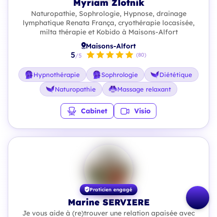
Myriam Zlotnik
Naturopathie, Sophrologie, Hypnose, drainage
lymphatique Renata França, cryothérapie locasisée,
milta thérapie et Kobido à Maisons-Alfort
Maisons-Alfort
5
(80)
/5
Hypnothérapie
Sophrologie
Diététique
Naturopathie
Massage relaxant
Cabinet
Visio
Praticien engagé
Marine SERVIERE
Je vous aide à (re)trouver une relation apaisée avec