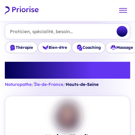
Praticien, spécialité, besoin...
Thérapie
Bien-être
Coaching
Massage
Trouvez le meilleur Naturopathe
en Hauts-de-Seine
Naturopathe
/
Île-de-France
/
Hauts-de-Seine