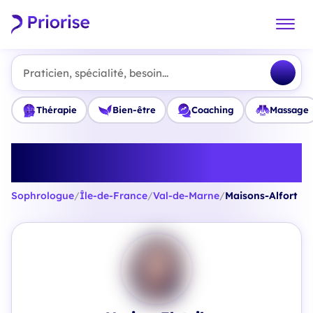
Praticien, spécialité, besoin...
Thérapie
Bien-être
Coaching
Massage
Trouvez le meilleur Sophrologue
à Maisons-Alfort
Sophrologue
/
Île-de-France
/
Val-de-Marne
/
Maisons-Alfort