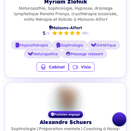
Myriam Zlotnik
Naturopathie, Sophrologie, Hypnose, drainage
lymphatique Renata França, cryothérapie locasisée,
milta thérapie et Kobido à Maisons-Alfort
Maisons-Alfort
5
(80)
/5
Hypnothérapie
Sophrologie
Diététique
Naturopathie
Massage relaxant
Cabinet
Visio
Praticien engagé
Alexandre Schuers
Sophrologie | Préparation mentale | Coaching à Noisy-