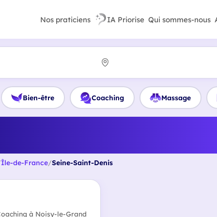
Nos praticiens
IA Priorise
Qui sommes-nous
Bien-être
Coaching
Massage
r Coach orientation professi
pétences en Seine-Saint-D
/
Île-de-France
/
Seine-Saint-Denis
 Coaching à Noisy-le-Grand