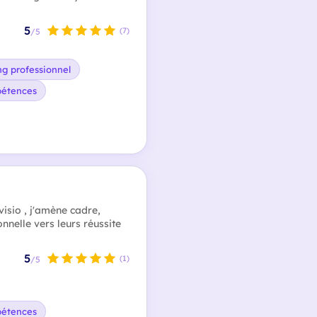
5
(7)
/5
g professionnel
pétences
visio , j'amène cadre,
nnelle vers leurs réussite
5
(1)
/5
pétences