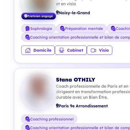
et en visio
Noisy-le-Grand
Praticien engagé
Sophrologie
Préparation mentale
Coachin
Coaching orientation professionnelle et bilan de com
Domicile
Cabinet
Visio
Stana OTHILY
Coach professionnelle de Paris et en 
dirigeant en transformation professio
durable avec un Bien Être.
Paris 9e Arrondissement
Coaching professionnel
Coaching orientation professionnelle et bilan de com