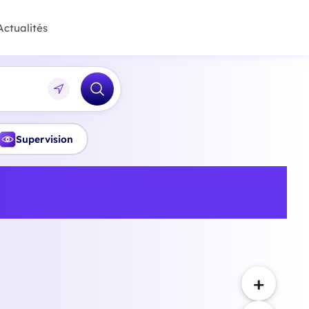
Actualités
Supervision
onnelle et bilan de
enis
+