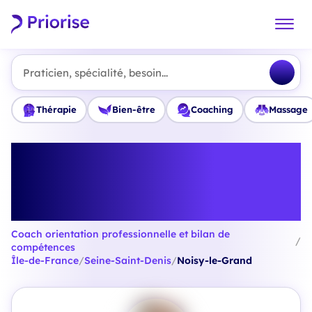
Praticien, spécialité, besoin...
Thérapie
Bien-être
Coaching
Massage
Trouvez le meilleur Coach
orientation professionnelle et
bilan de compétences à Noisy-le-
Grand
Coach orientation professionnelle et bilan de
/
compétences
Île-de-France
/
Seine-Saint-Denis
/
Noisy-le-Grand