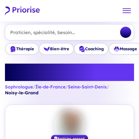
Praticien, spécialité, besoin...
Thérapie
Bien-être
Coaching
Massage
Trouvez le meilleur Sophrologue
à Noisy-le-Grand
Sophrologue
/
Île-de-France
/
Seine-Saint-Denis
/
Noisy-le-Grand
Praticien engagé