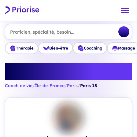
Praticien, spécialité, besoin...
Thérapie
Bien-être
Coaching
Massage
Trouvez le meilleur Coach de vie
à Paris 18
Coach de vie
/
Île-de-France
/
Paris
/
Paris 18