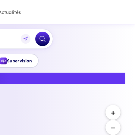
Actualités
Supervision
le-de-France
+
−