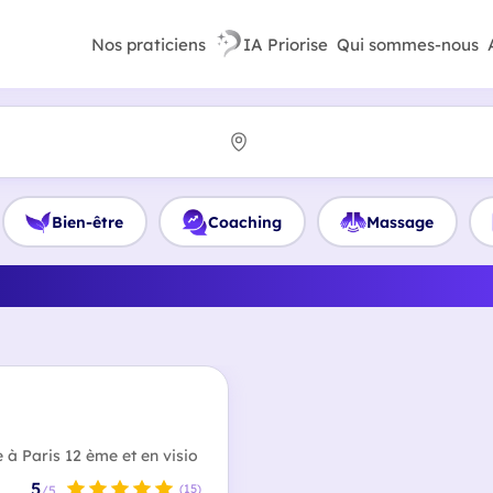
Nos praticiens
IA Priorise
Qui sommes-nous
Bien-être
Coaching
Massage
meilleur Coach de vie en Î
 à Paris 12 ème et en visio
5
(15)
/5