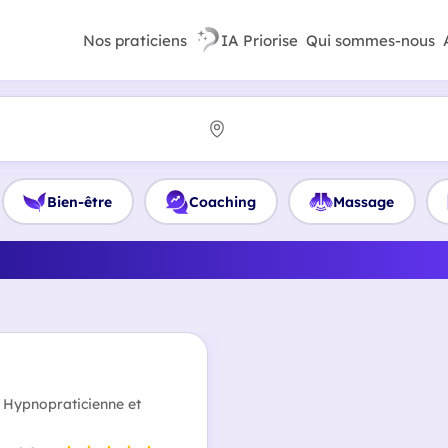
Nos praticiens
IA Priorise
Qui sommes-nous
Bien-être
Coaching
Massage
e meilleur Coach de vie à 
 Hypnopraticienne et