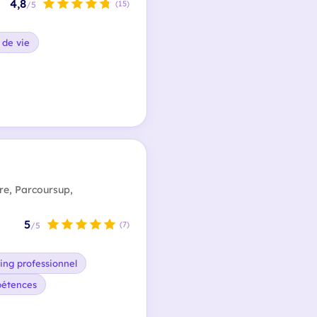
4,8
(15)
/5
 de vie
re, Parcoursup,
5
(7)
/5
ing professionnel
pétences