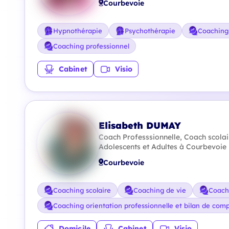
Courbevoie
Hypnothérapie
Psychothérapie
Coaching
Coaching professionnel
Cabinet
Visio
Elisabeth DUMAY
Coach Professsionnelle, Coach scolai
Adolescents et Adultes à Courbevoie
Courbevoie
Coaching scolaire
Coaching de vie
Coach
Coaching orientation professionnelle et bilan de com
Domicile
Cabinet
Visio