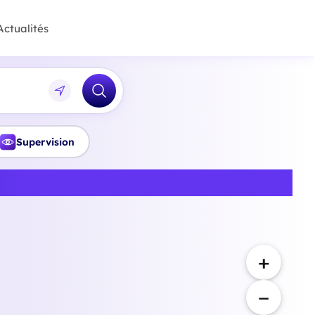
Actualités
Supervision
Courbevoie
+
−