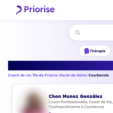
Thérapie
Trouvez l
Coach de vie
/
Île-de-France
/
Hauts-de-Seine
/
Courbevoie
Chon Munoz González
Coach Professionnelle, Coach de Vie,
Psychopraticienne à Courbevoie